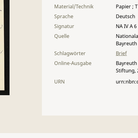
Material/Technik
Papier ; T
Sprache
Deutsch
Signatur
NA IV A 6 
Quelle
Nationala
Bayreuth
Schlagwörter
Brief
Online-Ausgabe
Bayreuth 
Stiftung,
URN
urn:nbn: