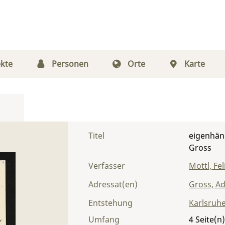
kte
Personen
Orte
Karte
Titel
eigenhänd
Gross
Verfasser
Mottl, Fel
Adressat(en)
Gross, Ad
Entstehung
Karlsruh
Umfang
4