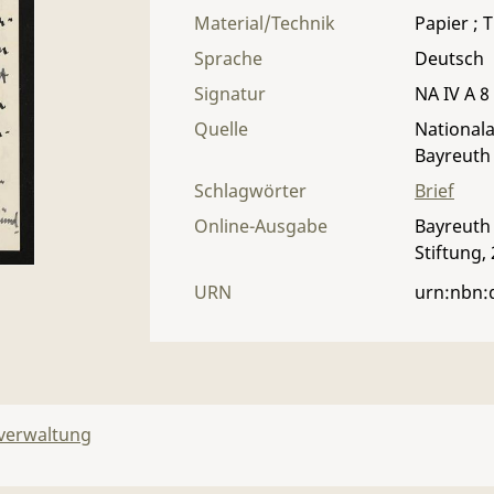
Material/Technik
Papier ; T
Sprache
Deutsch
Signatur
NA IV A 8 
Quelle
Nationala
Bayreuth
Schlagwörter
Brief
Online-Ausgabe
Bayreuth 
Stiftung,
URN
urn:nbn:
lverwaltung