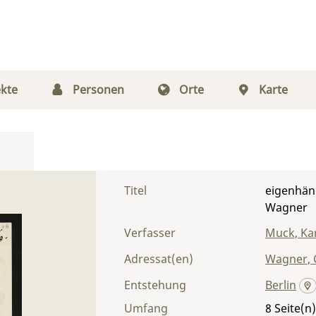
kte
Personen
Orte
Karte
Titel
eigenhän
Wagner
Verfasser
Muck, Kar
Adressat(en)
Wagner, 
Entstehung
Berlin
Umfang
8