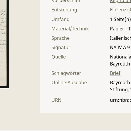
Körperschaft
Regno d'I
Entstehung
Florenz
Umfang
1
Material/Technik
Papier ; T
Sprache
Italienisc
Signatur
NA IV A 9 
Quelle
Nationala
Bayreuth
Schlagwörter
Brief
Online-Ausgabe
Bayreuth 
Stiftung,
URN
urn:nbn: