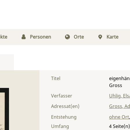
kte
Personen
Orte
Karte
Titel
eigenhänd
Gross
Verfasser
Uhlig, Els
Adressat(en)
Gross, Ad
Entstehung
ohne Ort
Umfang
4