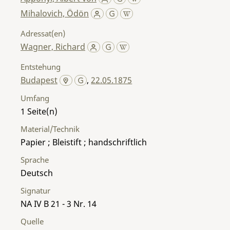
Mihalovich, Ödön
Adressat(en)
Wagner, Richard
Entstehung
Budapest
,
22.05.1875
Umfang
1
Material/Technik
Papier ; Bleistift ; handschriftlich
Sprache
Deutsch
Signatur
NA IV B 21 - 3 Nr. 14
Quelle