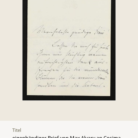
Titel
eigenhändiger Brief von Max Alvary an Cosima