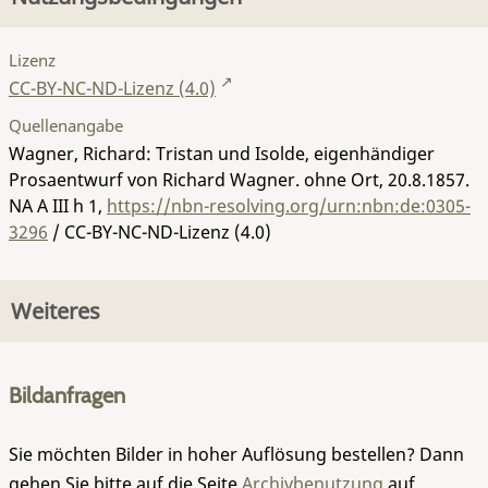
Lizenz
CC-BY-NC-ND-Lizenz (4.0)
Quellenangabe
Wagner, Richard: Tristan und Isolde, eigenhändiger
Prosaentwurf von Richard Wagner. ohne Ort, 20.8.1857.
NA A III h 1
,
https://nbn-resolving.org/urn:nbn:de:0305-
3296
/ CC-BY-NC-ND-Lizenz (4.0)
Weiteres
Bildanfragen
Sie möchten Bilder in hoher Auflösung bestellen? Dann
gehen Sie bitte auf die Seite
Archivbenutzung
auf