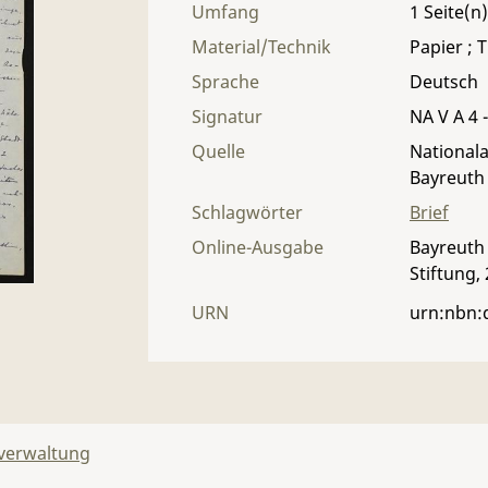
Umfang
1
Material/Technik
Papier ; T
Sprache
Deutsch
Signatur
NA V A 4 -
Quelle
Nationala
Bayreuth
Schlagwörter
Brief
Online-Ausgabe
Bayreuth 
Stiftung,
URN
urn:nbn:
lverwaltung