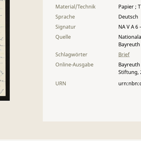
Material/Technik
Papier ; T
Sprache
Deutsch
Signatur
NA V A 6 -
Quelle
Nationala
Bayreuth
Schlagwörter
Brief
Online-Ausgabe
Bayreuth 
Stiftung,
URN
urn:nbn: