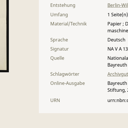
Entstehung
Berlin-Wi
Umfang
1
Material/Technik
Papier ; D
maschinen
Sprache
Deutsch
Signatur
NA V A 13 
Quelle
Nationala
Bayreuth
Schlagwörter
Archivgu
Online-Ausgabe
Bayreuth 
Stiftung,
URN
urn:nbn: