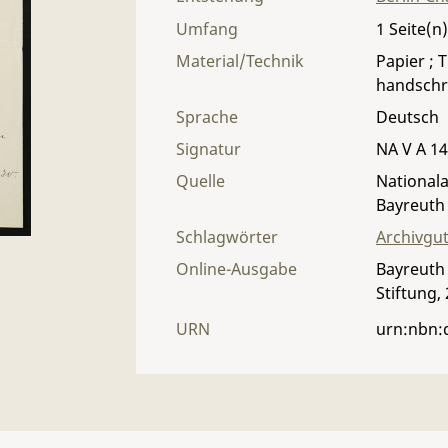
Umfang
1
Material/Technik
Papier ; 
handschri
Sprache
Deutsch
Signatur
NA V A 14
Quelle
Nationala
Bayreuth
Schlagwörter
Archivgu
Online-Ausgabe
Bayreuth 
Stiftung,
URN
urn:nbn: