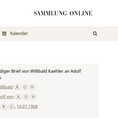
Kalender
iger Brief von Willibald Kaehler an Adolf
s
llibald
olf von
,
14.07.1908