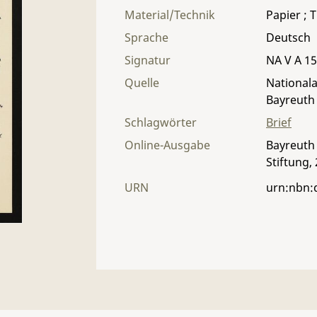
Material/Technik
Papier ; T
Sprache
Deutsch
Signatur
NA V A 15 
Quelle
Nationala
Bayreuth
Schlagwörter
Brief
Online-Ausgabe
Bayreuth 
Stiftung,
URN
urn:nbn: