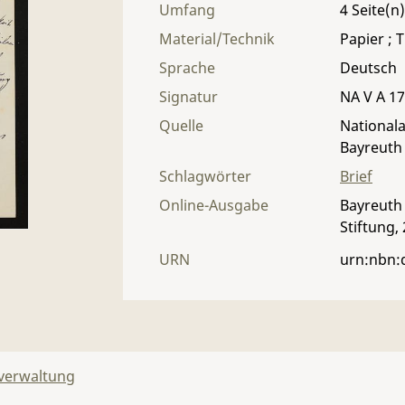
Umfang
4
Material/Technik
Papier ; T
Sprache
Deutsch
Signatur
NA V A 17 
Quelle
Nationala
Bayreuth
Schlagwörter
Brief
Online-Ausgabe
Bayreuth 
Stiftung,
URN
urn:nbn:
lverwaltung