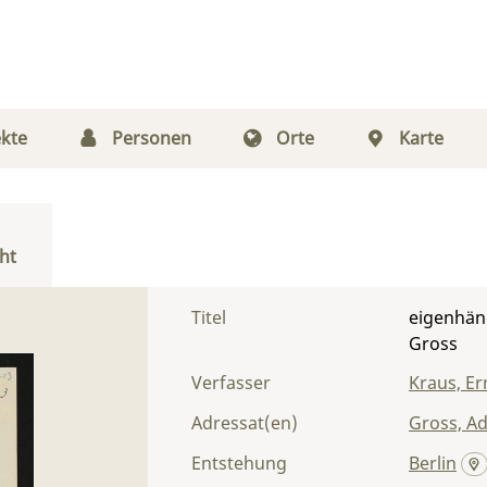
kte
Personen
Orte
Karte
ht
Titel
eigenhänd
Gross
Verfasser
Kraus, Er
Adressat(en)
Gross, Ad
Entstehung
Berlin