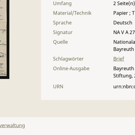
Umfang
2
Material/Technik
Papier ; T
Sprache
Deutsch
Signatur
NA V A 27 
Quelle
Nationala
Bayreuth
Schlagwörter
Brief
Online-Ausgabe
Bayreuth 
Stiftung,
URN
urn:nbn:
lverwaltung