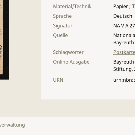
Material/Technik
Papier ; T
Sprache
Deutsch
Signatur
NA V A 27 
Quelle
Nationala
Bayreuth
Schlagwörter
Postkart
Online-Ausgabe
Bayreuth 
Stiftung,
URN
urn:nbn:
lverwaltung