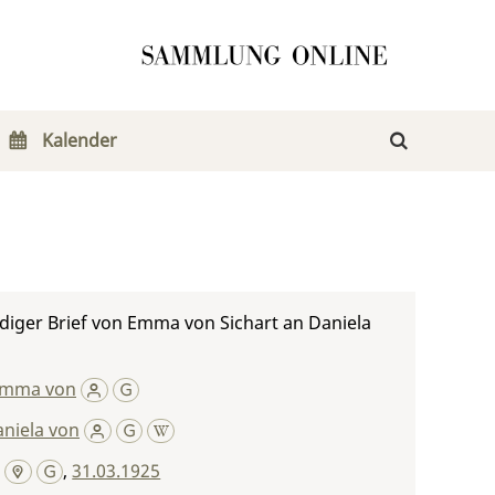
Kalender
iger Brief von Emma von Sichart an Daniela
 Emma von
niela von
,
31.03.1925