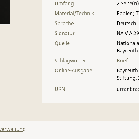
Umfang
2
Material/Technik
Papier ; T
Sprache
Deutsch
Signatur
NA V A 29 
Quelle
Nationala
Bayreuth
Schlagwörter
Brief
Online-Ausgabe
Bayreuth 
Stiftung,
URN
urn:nbn:
lverwaltung