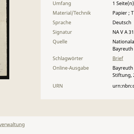
Umfang
1
Material/Technik
Papier ; T
Sprache
Deutsch
Signatur
NA V A 31 
Quelle
Nationala
Bayreuth
Schlagwörter
Brief
Online-Ausgabe
Bayreuth 
Stiftung,
URN
urn:nbn:
lverwaltung