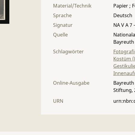
Material/Technik
Papier ; 
Sprache
Deutsch
Signatur
NA V A 7 -
Quelle
Nationala
Bayreuth
Schlagwörter
Fotografi
Kostüm (
Gestikuli
Innenau
Online-Ausgabe
Bayreuth 
Stiftung,
URN
urn:nbn: