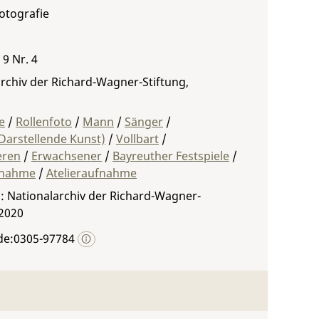
Fotografie
 9 Nr. 4
rchiv der Richard-Wagner-Stiftung,
e
/
Rollenfoto
/
Mann
/
Sänger
/
Darstellende Kunst)
/
Vollbart
/
eren
/
Erwachsener
/
Bayreuther Festspiele
/
fnahme
/
Atelieraufnahme
: Nationalarchiv der Richard-Wagner-
 2020
de:0305-97784