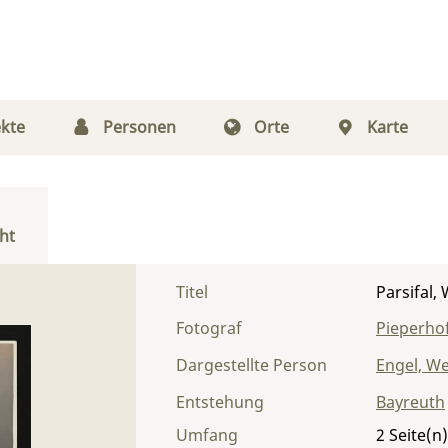
kte
Personen
Orte
Karte
ht
Titel
Parsifal,
Fotograf
Pieperhof
Dargestellte Person
Engel, W
Entstehung
Bayreuth
Umfang
2