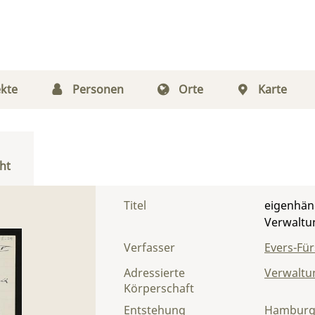
kte
Personen
Orte
Karte
ht
Titel
eigenhänd
Verwaltu
Verfasser
Evers-Fürs
Adressierte
Verwaltu
Körperschaft
Entstehung
Hambur