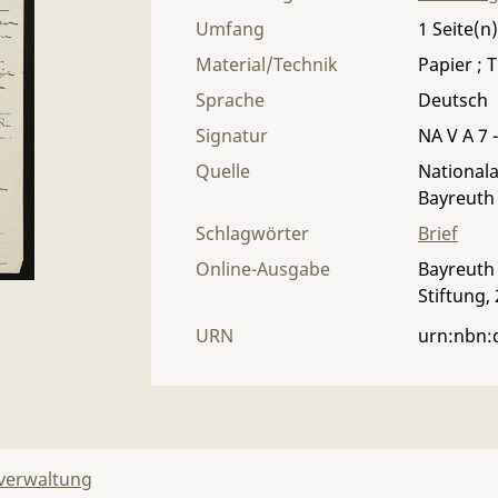
Umfang
1
Material/Technik
Papier ; T
Sprache
Deutsch
Signatur
NA V A 7 -
Quelle
Nationala
Bayreuth
Schlagwörter
Brief
Online-Ausgabe
Bayreuth 
Stiftung,
URN
urn:nbn:
lverwaltung