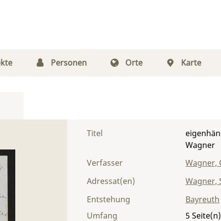
kte
Personen
Orte
Karte
Titel
eigenhän
Wagner
Verfasser
Wagner, 
Adressat(en)
Wagner, S
Entstehung
Bayreuth
Umfang
5