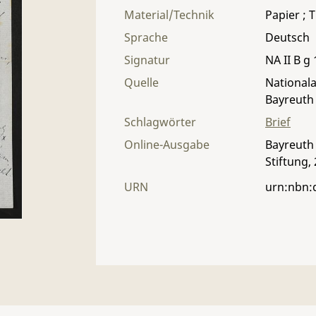
Material/Technik
Papier ; T
Sprache
Deutsch
Signatur
NA II B g 
Quelle
Nationala
Bayreuth
Schlagwörter
Brief
Online-Ausgabe
Bayreuth 
Stiftung,
URN
urn:nbn: