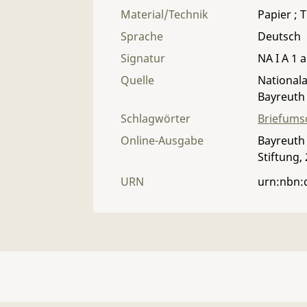
Material/Technik
Papier ; T
Sprache
Deutsch
Signatur
NA I A 1 a
Quelle
Nationala
Bayreuth
Schlagwörter
Briefums
Online-Ausgabe
Bayreuth 
Stiftung,
URN
urn:nbn: