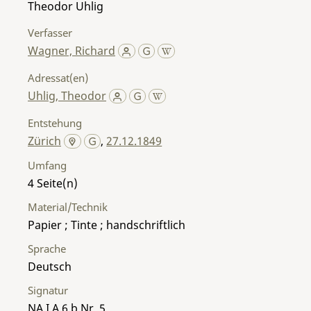
Theodor Uhlig
Verfasser
Wagner, Richard
Adressat(en)
Uhlig, Theodor
Entstehung
Zürich
,
27.12.1849
Umfang
4
Material/Technik
Papier ; Tinte ; handschriftlich
Sprache
Deutsch
Signatur
NA I A 6 b Nr. 5