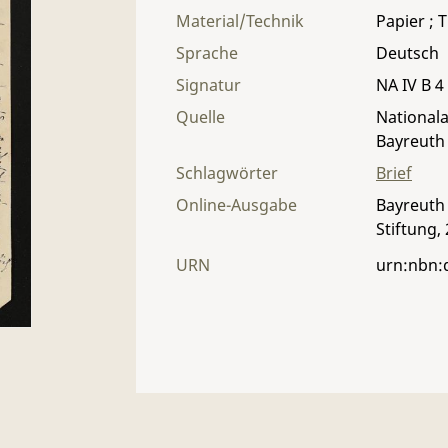
Material/Technik
Papier ; T
Sprache
Deutsch
Signatur
NA IV B 4 
Quelle
Nationala
Bayreuth
Schlagwörter
Brief
Online-Ausgabe
Bayreuth 
Stiftung,
URN
urn:nbn: