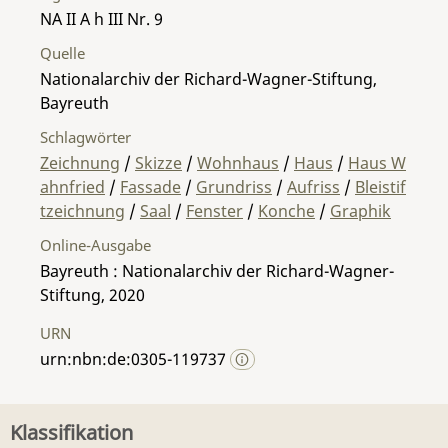
NA II A h III Nr. 9
Quelle
Nationalarchiv der Richard-Wagner-Stiftung,
Bayreuth
Schlagwörter
Zeichnung
/
Skizze
/
Wohnhaus
/
Haus
/
Haus W
ahnfried
/
Fassade
/
Grundriss
/
Aufriss
/
Bleistif
tzeichnung
/
Saal
/
Fenster
/
Konche
/
Graphik
Online-Ausgabe
Bayreuth : Nationalarchiv der Richard-Wagner-
Stiftung, 2020
URN
urn:nbn:de:0305-119737
Klassifikation