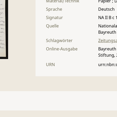
Material/Technik
Papier ; 
Sprache
Deutsch
Signatur
NA II B c 
Quelle
Nationala
Bayreuth
Schlagwörter
Zeitungsa
Online-Ausgabe
Bayreuth 
Stiftung,
URN
urn:nbn: