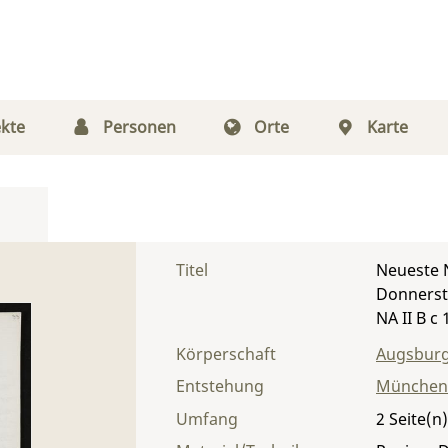
kte
Personen
Orte
Karte
Titel
Neueste N
Donnersta
NA II B c 
Körperschaft
Augsburg
Entstehung
München
Umfang
2