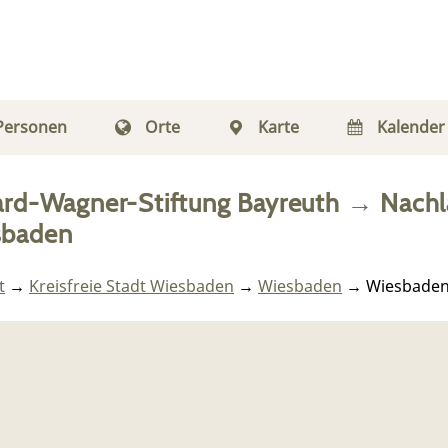
Personen
Orte
Karte
Kalender
ard-Wagner-Stiftung Bayreuth
→
Nachl
sbaden
t
→
Kreisfreie Stadt Wiesbaden
→
Wiesbaden
→ Wiesbade