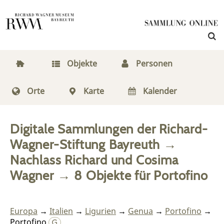
Objekte
Personen
Orte
Karte
Kalender
Digitale Sammlungen der Richard-
Wagner-Stiftung Bayreuth
→
Nachlass Richard und Cosima
Wagner
→
8
Objekte
für
Portofino
Europa
→
Italien
→
Ligurien
→
Genua
→
Portofino
→
Portofino