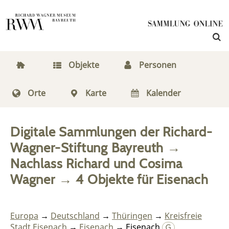
Objekte
Personen
Orte
Karte
Kalender
Digitale Sammlungen der Richard-
Wagner-Stiftung Bayreuth
→
Nachlass Richard und Cosima
Wagner
→
4
Objekte
für
Eisenach
Europa
→
Deutschland
→
Thüringen
→
Kreisfreie
Stadt Eisenach
→
Eisenach
→ Eisenach