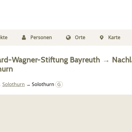
kte
Personen
Orte
Karte
ard-Wagner-Stiftung Bayreuth
→
Nachl
hurn
→
Solothurn
→ Solothurn