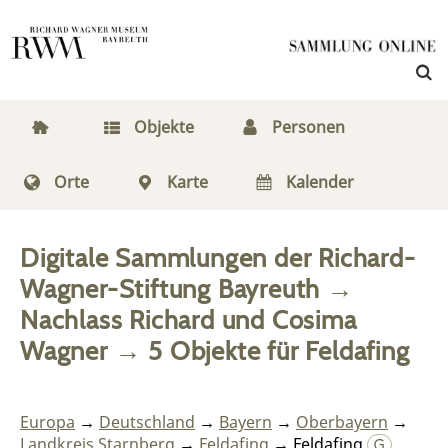
Objekte
Personen
Orte
Karte
Kalender
Digitale Sammlungen der Richard-
Wagner-Stiftung Bayreuth
→
Nachlass Richard und Cosima
Wagner
→
5
Objekte
für
Feldafing
Europa
→
Deutschland
→
Bayern
→
Oberbayern
→
Landkreis Starnberg
→
Feldafing
→ Feldafing