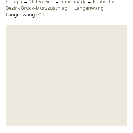
Europa
→
Österreich
→
Steiermark
→
Politischer
Bezirk Bruck-Mürzzuschlag
→
Langenwang
→
Langenwang