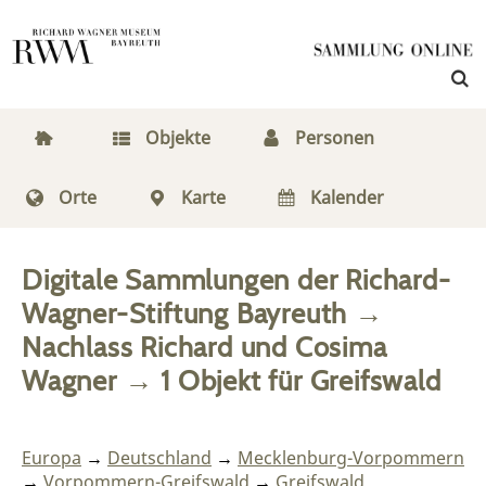
Objekte
Personen
Orte
Karte
Kalender
Digitale Sammlungen der Richard-
Wagner-Stiftung Bayreuth
→
Nachlass Richard und Cosima
Wagner
→
1
Objekt
für
Greifswald
Europa
→
Deutschland
→
Mecklenburg-Vorpommern
→
Vorpommern-Greifswald
→
Greifswald,