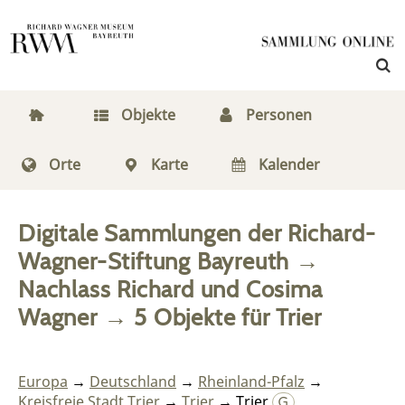
Objekte
Personen
Orte
Karte
Kalender
Digitale Sammlungen der Richard-
Wagner-Stiftung Bayreuth
→
Nachlass Richard und Cosima
Wagner
→
5
Objekte
für
Trier
Europa
→
Deutschland
→
Rheinland-Pfalz
→
Kreisfreie Stadt Trier
→
Trier
→ Trier