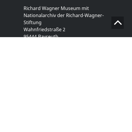
Richard Wagner Museum mit
Nationalarchiv der Richard-Wagner-
Stiftung
Wahnfriedstraße 2
95444 Bayreuth
+ 49 921- 757 - 28 - 0
info@wagnermuseum.de
Öffnungszeiten Nationalarchiv
Montag bis Freitag
8.30 bis 12.30 Uhr
Montag bis Donnerstag
14.00 bis 16.30 Uhr