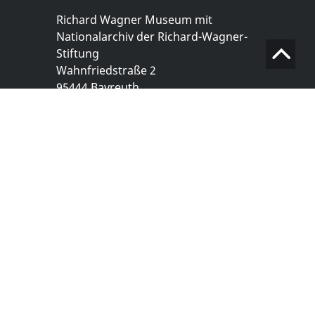
Richard Wagner Museum mit
Nationalarchiv der Richard-Wagner-
Stiftung
Wahnfriedstraße 2
95444 Bayreuth
+ 49 921- 757 - 28 - 0
info@wagnermuseum.de
Öffnungszeiten Nationalarchiv
Montag bis Freitag
8.30 bis 12.30 Uhr
Montag bis Donnerstag
14.00 bis 16.30 Uhr