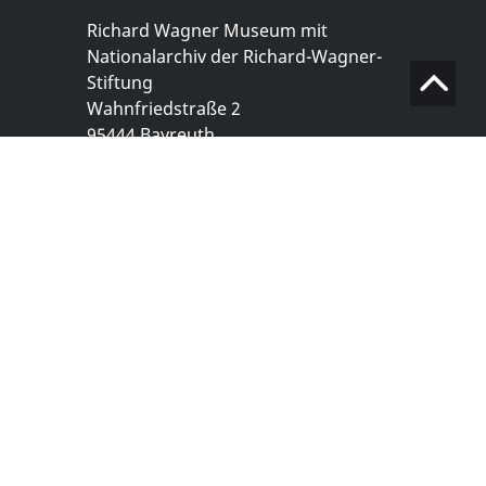
Richard Wagner Museum mit
Nationalarchiv der Richard-Wagner-
Stiftung
Wahnfriedstraße 2
95444 Bayreuth
+ 49 921- 757 - 28 - 0
info@wagnermuseum.de
Öffnungszeiten Nationalarchiv
Montag bis Freitag
8.30 bis 12.30 Uhr
Montag bis Donnerstag
14.00 bis 16.30 Uhr