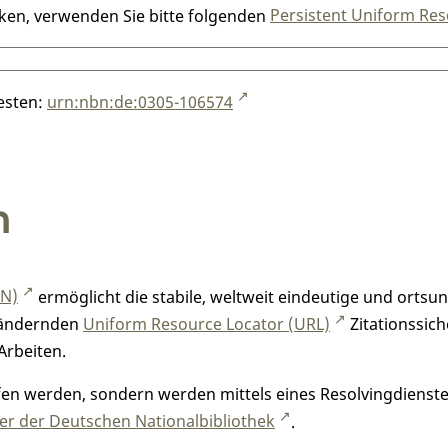
nken, verwenden Sie bitte folgenden
Persistent Uniform Res
testen:
urn:nbn:de:0305-106574
n
RN)
ermöglicht die stabile, weltweit eindeutige und orts
h ändernden
Uniform Resource Locator (URL)
Zitationssich
Arbeiten.
n werden, sondern werden mittels eines Resolvingdienstes
r der Deutschen Nationalbibliothek
.