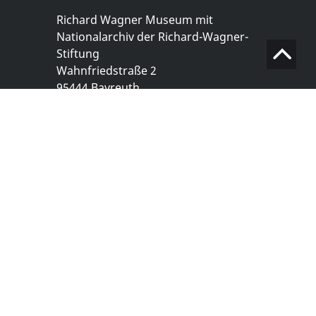
Richard Wagner Museum mit
Nationalarchiv der Richard-Wagner-
Stiftung
Wahnfriedstraße 2
95444 Bayreuth
+ 49 921- 757 - 28 - 0
info@wagnermuseum.de
Öffnungszeiten Nationalarchiv
Montag bis Freitag
8.30 bis 12.30 Uhr
Montag bis Donnerstag
14.00 bis 16.30 Uhr