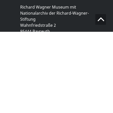
Richard Wagner Museum mit
Nationalarchiv der Richard-Wagner-
Stiftung
Wahnfriedstraße 2
95444 Bayreuth
+ 49 921- 757 - 28 - 0
info@wagnermuseum.de
Öffnungszeiten Nationalarchiv
Montag bis Freitag
8.30 bis 12.30 Uhr
Montag bis Donnerstag
14.00 bis 16.30 Uhr