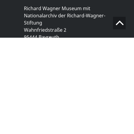
Richard Wagner Museum mit
Nationalarchiv der Richard-Wagner-
Stiftung
Wahnfriedstraße 2
95444 Bayreuth
+ 49 921- 757 - 28 - 0
info@wagnermuseum.de
Öffnungszeiten Nationalarchiv
Montag bis Freitag
8.30 bis 12.30 Uhr
Montag bis Donnerstag
14.00 bis 16.30 Uhr