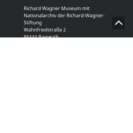
Richard Wagner Museum mit
Nationalarchiv der Richard-Wagner-
Stiftung
Wahnfriedstraße 2
95444 Bayreuth
+ 49 921- 757 - 28 - 0
info@wagnermuseum.de
Öffnungszeiten Nationalarchiv
Montag bis Freitag
8.30 bis 12.30 Uhr
Montag bis Donnerstag
14.00 bis 16.30 Uhr