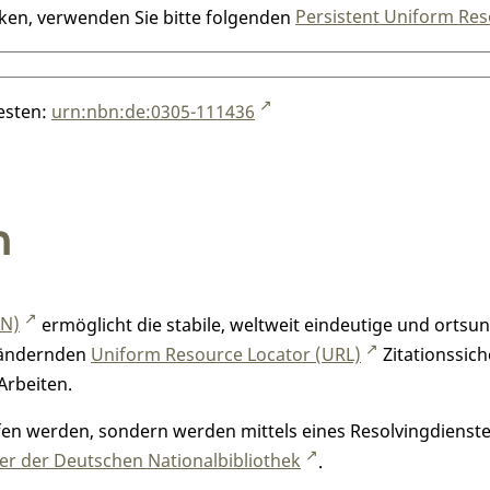
nken, verwenden Sie bitte folgenden
Persistent Uniform Res
testen:
urn:nbn:de:0305-111436
n
RN)
ermöglicht die stabile, weltweit eindeutige und orts
h ändernden
Uniform Resource Locator (URL)
Zitationssich
Arbeiten.
n werden, sondern werden mittels eines Resolvingdienstes
r der Deutschen Nationalbibliothek
.