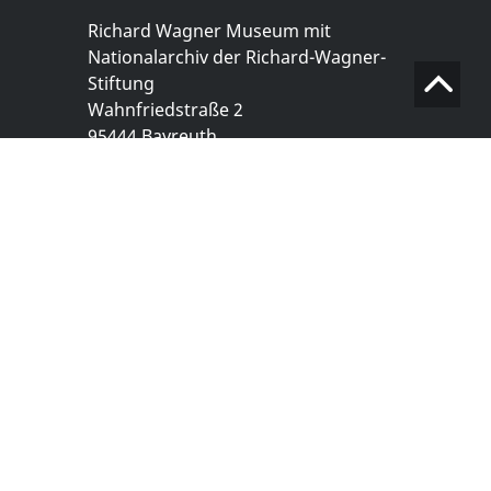
Richard Wagner Museum mit
Nationalarchiv der Richard-Wagner-
Stiftung
Wahnfriedstraße 2
95444 Bayreuth
+ 49 921- 757 - 28 - 0
info@wagnermuseum.de
Öffnungszeiten Nationalarchiv
Montag bis Freitag
8.30 bis 12.30 Uhr
Montag bis Donnerstag
14.00 bis 16.30 Uhr