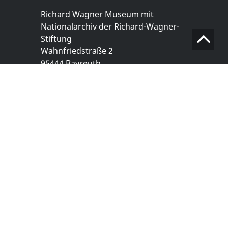
Richard Wagner Museum mit
Nationalarchiv der Richard-Wagner-
Stiftung
Wahnfriedstraße 2
95444 Bayreuth
+ 49 921- 757 - 28 - 0
info@wagnermuseum.de
Öffnungszeiten Nationalarchiv
Montag bis Freitag
8.30 bis 12.30 Uhr
Montag bis Donnerstag
14.00 bis 16.30 Uhr