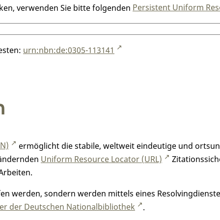
nken, verwenden Sie bitte folgenden
Persistent Uniform Res
testen:
urn:nbn:de:0305-113141
n
RN)
ermöglicht die stabile, weltweit eindeutige und orts
h ändernden
Uniform Resource Locator (URL)
Zitationssich
Arbeiten.
n werden, sondern werden mittels eines Resolvingdienstes
r der Deutschen Nationalbibliothek
.