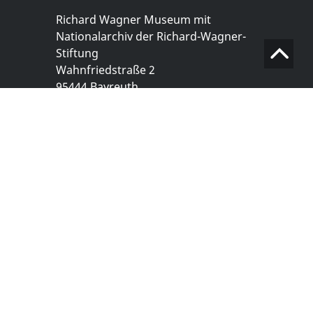
Richard Wagner Museum mit
Nationalarchiv der Richard-Wagner-
Stiftung
Wahnfriedstraße 2
95444 Bayreuth
+ 49 921- 757 - 28 - 0
info@wagnermuseum.de
Öffnungszeiten Nationalarchiv
Montag bis Freitag
8.30 bis 12.30 Uhr
Montag bis Donnerstag
14.00 bis 16.30 Uhr