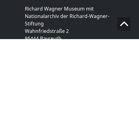
Richard Wagner Museum mit
Nationalarchiv der Richard-Wagner-
Stiftung
Wahnfriedstraße 2
95444 Bayreuth
+ 49 921- 757 - 28 - 0
info@wagnermuseum.de
Öffnungszeiten Nationalarchiv
Montag bis Freitag
8.30 bis 12.30 Uhr
Montag bis Donnerstag
14.00 bis 16.30 Uhr