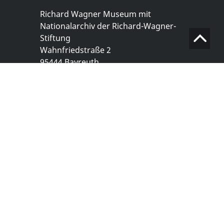
Richard Wagner Museum mit
Nationalarchiv der Richard-Wagner-
Stiftung
Wahnfriedstraße 2
95444 Bayreuth
+ 49 921- 757 - 28 - 0
info@wagnermuseum.de
Öffnungszeiten Nationalarchiv
Montag bis Freitag
8.30 bis 12.30 Uhr
Montag bis Donnerstag
14.00 bis 16.30 Uhr