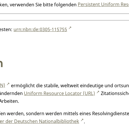
nken, verwenden Sie bitte folgenden
Persistent Uniform Res
testen:
urn:nbn:de:0305-115755
n
RN)
ermöglicht die stabile, weltweit eindeutige und orts
h ändernden
Uniform Resource Locator (URL)
Zitationssich
Arbeiten.
n werden, sondern werden mittels eines Resolvingdienstes
r der Deutschen Nationalbibliothek
.