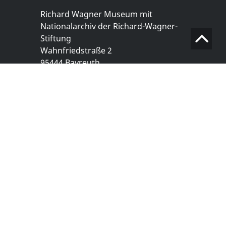
Richard Wagner Museum mit
Nationalarchiv der Richard-Wagner-
Stiftung
Wahnfriedstraße 2
95444 Bayreuth
+ 49 921- 757 - 28 - 0
info@wagnermuseum.de
Öffnungszeiten Nationalarchiv
Montag bis Freitag
8.30 bis 12.30 Uhr
Montag bis Donnerstag
14.00 bis 16.30 Uhr